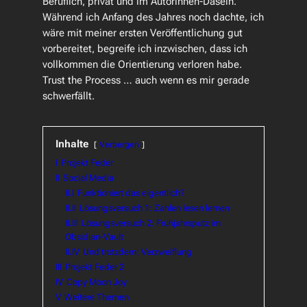
Beruflich, privat und im Autorinnen-Dasein.
Während ich Anfang des Jahres noch dachte, ich
wäre mit meiner ersten Veröffentlichung gut
vorbereitet, begreife ich inzwischen, dass ich
vollkommen die Orientierung verloren habe.
Trust the Process … auch wenn es mir gerade
schwerfällt.
Inhalte
Verbergen
I
Projekt Feder
II
Social Media
II.I
Funktioniert das eigentlich?
II.II
Lösungsversuch 1: Zahlen lesen lernen
II.III
Lösungsversuch 2: Frühjahrsputz im
Obsidian-Vault
II.IV
Und trotzdem: Verzweiflung
III
Projekt Feder 2
IV
Copy Moon Joy
V
Weitere Themen