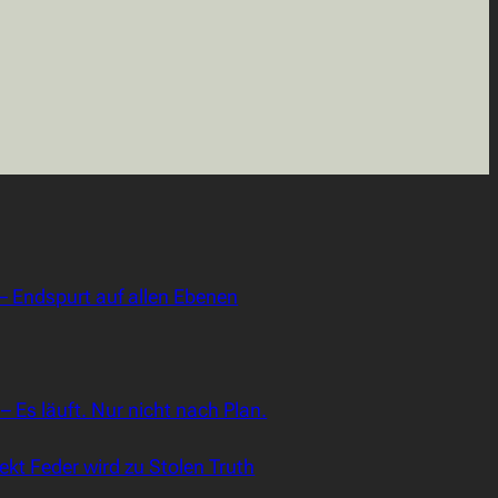
– Endspurt auf allen Ebenen
 Es läuft. Nur nicht nach Plan.
kt Feder wird zu Stolen Truth