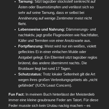
Tarnung:
Sitzt tagsüber stocksteif senkrecht auf
Ästen oder Baumstümpfen und verlässt sich so
sehr auf seine Tarnung, dass er selbst bei
Annäherung auf wenige Zentimeter meist nicht
flieht.
Lebensweise und Nahrung:
Dämmerungs- und
nachtaktiv, jagt große Fluginsekten wie Nachtfalter,
Käfer und Termiten von einer Ansitzwarte aus.
Fortpflanzung:
Meist wird nur ein weißes, violett
geflecktes Ei in einer einfachen Mulde oder
Astgabel gelegt. Ein Elternteil sitzt tagsüber reglos
brütend, das andere übernimmt nachts. Die
Brutdauer liegt bei rund 17 Tagen.
Schutzstatus:
Trotz lokaler Seltenheit gilt die Art
wegen ihres großen Verbreitungsgebiets als „nicht
gefährdet“ (IUCN Least Concern).
Fun Fact:
In meinem Buch hinterlässt der Meisterdieb
immer eine kleine graubraune Feder am Tatort. Für diese
Feder musste sich kein Urutau nackig machen – es